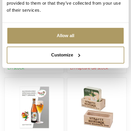
provided to them or that they’ve collected from your use
of their services.
Allow all
SPORTZOT
STRAFFE HENDRIK
Sportzot tapis de
Straffe Hendrik tapis
comptoir
de comptoir
Customize
€9,50
€9,50
En stock
En rupture de stock