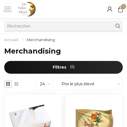
0
MENU
Accueil
/
Merchandising
Merchandising
Filtres