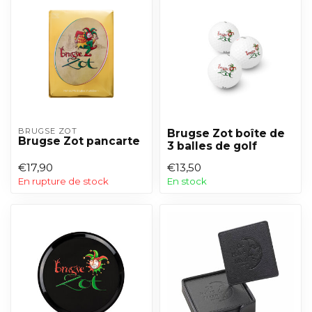
BRUGSE ZOT
Brugse Zot boîte de
Brugse Zot pancarte
3 balles de golf
€17,90
€13,50
En rupture de stock
En stock