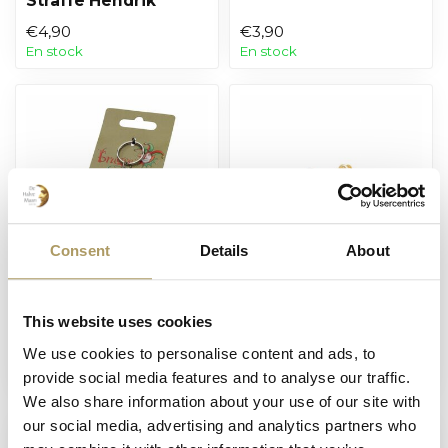
Straffe Hendrik
€4,90
€3,90
En stock
En stock
Consent
Details
About
BRUGSE ZOT
BROUWERIJ HALVE MAAN
Brugse Zot porte-
Halve Maan
This website uses cookies
clés
épinglette
We use cookies to personalise content and ads, to
€3,90
€3,50
provide social media features and to analyse our traffic.
En stock
En stock
We also share information about your use of our site with
our social media, advertising and analytics partners who