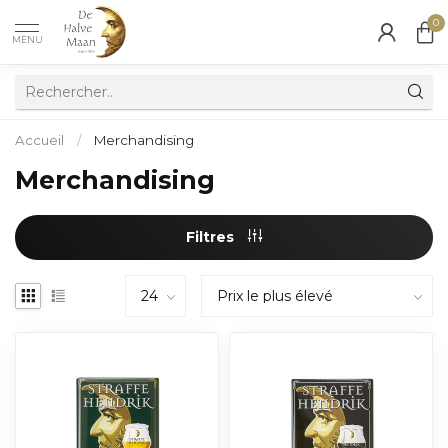
0
MENU
Accueil
/
Merchandising
Merchandising
Filtres