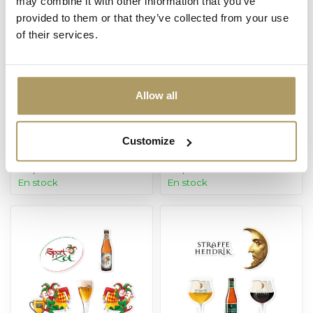
may combine it with other information that you’ve
provided to them or that they’ve collected from your use
of their services.
Allow all
BRUGSE ZOT
BRUGSE ZOT
Brugse Zot
Set de stickers
Customize
épinglette
Brugse Zot
€3,50
€3,00
En stock
En stock