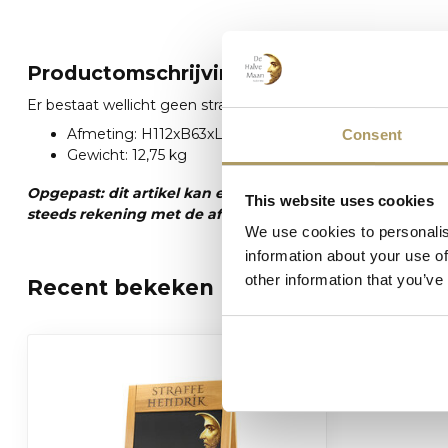
Productomschrijving
Er bestaat wellicht geen straffer stoepbord! Voor de echte St
Afmeting: H112xB63xL8
Consent
Gewicht: 12,75 kg
Opgepast: dit artikel kan enkel afgehaald worden. (Lie
This website uses cookies
steeds rekening met de afmeting en het gewicht van het 
We use cookies to personalis
information about your use of
other information that you’ve
Recent bekeken