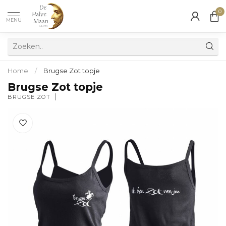
0
MENU
Home
/
Brugse Zot topje
Brugse Zot topje
BRUGSE ZOT