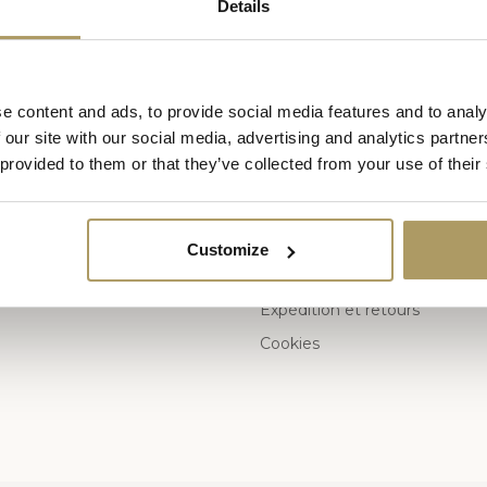
Details
e content and ads, to provide social media features and to analy
ies
Informations
 our site with our social media, advertising and analytics partn
 provided to them or that they’ve collected from your use of their
Qui sommes nous
Conditions générales de vent
au
Déclaration de confidentialité
Customize
ng
Moyens de paiement
Expédition et retours
Cookies