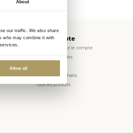
About
se our traffic. We also share
Mon compte
ers who may combine it with
 services.
Informations sur le compte
e
Mes commandes
Mes billets
Allow all
Ma liste de souhaits
Tous les produits