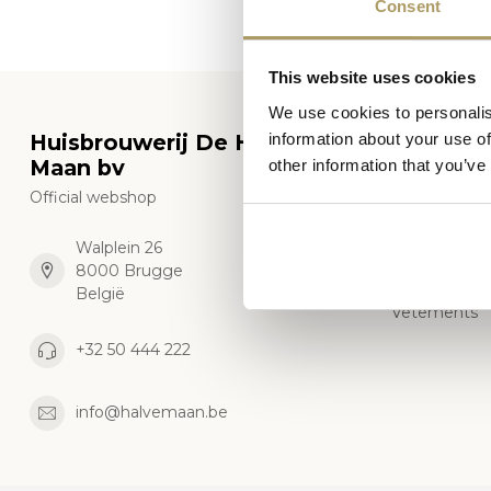
Consent
This website uses cookies
We use cookies to personalis
Huisbrouwerij De Halve
Catégor
information about your use of
Maan bv
other information that you’ve
Bière
Official webshop
Verres
Paquet cade
Walplein 26
8000 Brugge
Merchandisi
België
Vêtements
+32 50 444 222
info@halvemaan.be